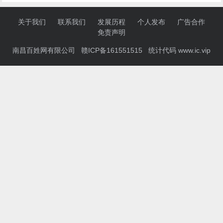
关于我们
联系我们
发展历程
个人发布
广告合作
免责声明
南昌百姓网有限公司 赣ICP备161551515 统计代码
www.ic.vip