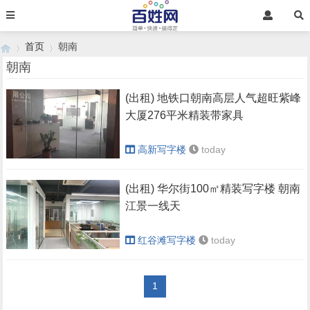
首页
朝南
朝南
(出租) 地铁口朝南高层人气超旺紫峰
›
›
大厦276平米精装带家具
高新写字楼
today
(出租) 华尔街100㎡精装写字楼 朝南
江景一线天
红谷滩写字楼
today
1