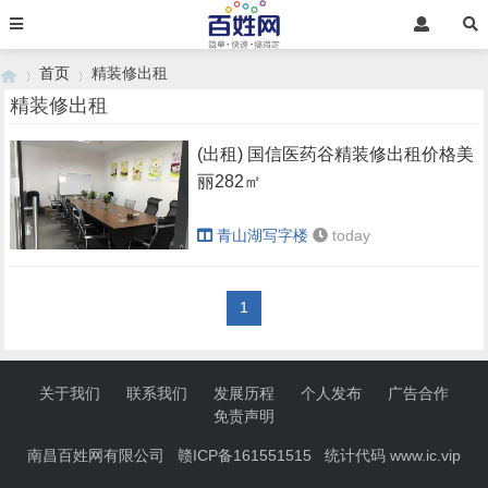
首页
精装修出租
精装修出租
(出租) 国信医药谷精装修出租价格美
›
›
丽282㎡
青山湖写字楼
today
1
关于我们
联系我们
发展历程
个人发布
广告合作
免责声明
南昌百姓网有限公司 赣ICP备161551515 统计代码
www.ic.vip