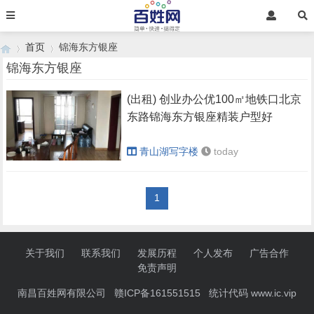
首页
锦海东方银座
锦海东方银座
(出租) 创业办公优100㎡地铁口北京
›
›
东路锦海东方银座精装户型好
青山湖写字楼
today
1
关于我们
联系我们
发展历程
个人发布
广告合作
免责声明
南昌百姓网有限公司 赣ICP备161551515 统计代码
www.ic.vip