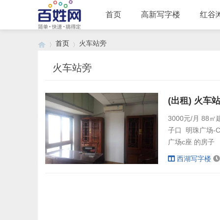
首页
高新写字楼
红谷
首页
火车站旁
火车站旁
›
›
(出租) 火车
3000元/月 
子口 明珠广场-
广场c座 的房子
文件柜等办公设施
西湖写字楼