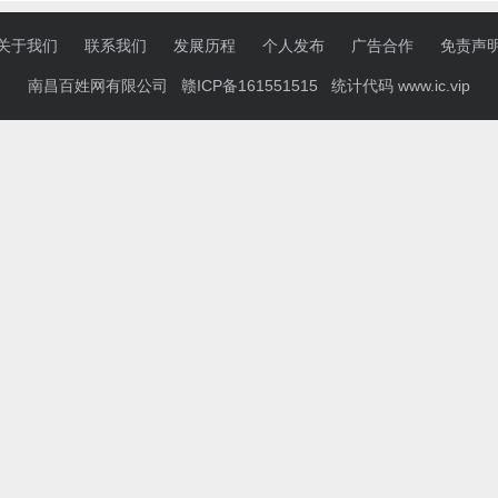
关于我们
联系我们
发展历程
个人发布
广告合作
免责声
南昌百姓网有限公司 赣ICP备161551515 统计代码
www.ic.vip