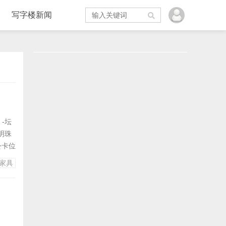
写字楼新闻
-坛
明珠
公卡位
家具