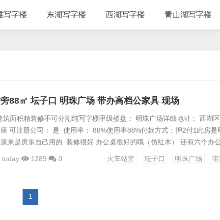
滩写字楼
东湖写字楼
西湖写字楼
青山湖写字楼
站旁88㎡ 坛子口 明珠广场 带办高档公家具 现场
88㎡建筑面积精装修不可分割纯写字楼甲级楼盘： 明珠广场详细地址： 西湖区 
C座 可注册公司： 是 使用率： 88%使用率88%付款方式：押2付1此房是
 原来是房东自己用的 装修很好 办公桌很好的哦（仿红木） 还有六个办
 装修很好 应该是明珠广场配置*全 拎包办公 现场图片 现场图片 ...
today
1289
0
火车站旁
坛子口
明珠广场
带
1