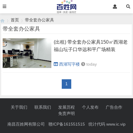
首页
带全套办公家具
带全套办公家具
(出租) 带全套办公家具150㎡西湖老
›
›
福山坛子口华远和平广场精装
西湖写字楼
today
1
关于我们
联系我们
发展历程
个人发布
广告合作
免责声明
南昌百姓网有限公司 赣ICP备161551515 统计代码
www.ic.vip