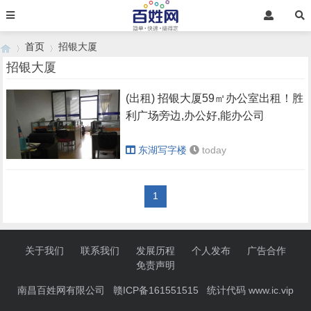
首页
招银大厦
招银大厦
(出租) 招银大厦59㎡办公室出租！胜
›
›
利广场旁边,办公好,能办公司
东湖写字楼
today
1
关于我们
联系我们
发展历程
个人发布
广告合作
免责声明
南昌百姓网有限公司 赣ICP备161551515 统计代码
www.ic.vip