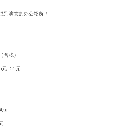
找到满意的办公场所！
元（含税）
元--55元
60元
元