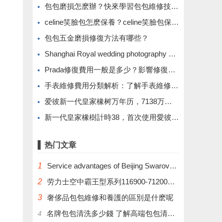
​包包磨損怎麽辦？快來學習包包維修技巧吧！
​celine笑臉包怎麽保養？celine笑臉包保養方法有哪些？
​包包五金磨損修復方法有哪些？
Shanghai Royal wedding photography costumes and props
​Prada修復費用一般是多少？影響修復費用的因素解析
​手表維修費用分類解析：了解手表維修價格的不同類型
爱彼新一代皇家橡树万年历，7138万年历机芯构造
新一代皇家橡樹計時38，首次使用愛彼自產機芯。
热门文章
1
Service advantages of Beijing Swarovski Wedding Photography
2
劳力士空中霸王型系列116900-71200腕表
3
奢侈品包包維修和養護的區別是什麽呢
名牌包包清洗多少錢 了解高端包包清洗的費用
4