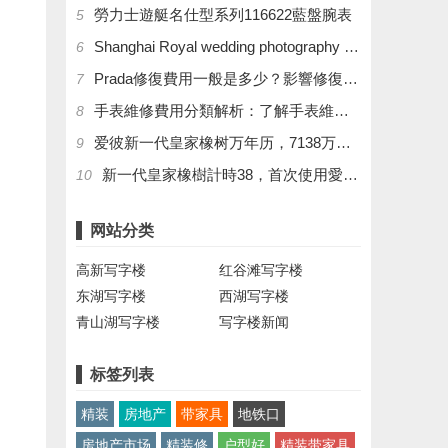
勞力士遊艇名仕型系列116622藍盤腕表
5
Shanghai Royal wedding photography costumes and props
6
​Prada修復費用一般是多少？影響修復費用的因素解析
7
​手表維修費用分類解析：了解手表維修價格的不同類型
8
爱彼新一代皇家橡树万年历，7138万年历机芯构造
9
新一代皇家橡樹計時38，首次使用愛彼自產機芯。
10
网站分类
高新写字楼
红谷滩写字楼
东湖写字楼
西湖写字楼
青山湖写字楼
写字楼新闻
标签列表
精装
房地产
带家具
地铁口
房地产市场
精装修
户型好
精装带家具