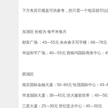
下方有其它楼盘可供参考，您只需一个电话就可以
东湖区 价格为 每平米每月
财富广场 ：43—55元 央央春天写字楼：68—78
华远和平广场：40—55元 西格玛国际商务中心：45
西湖区
南宾国际金融大厦：50--60元 恒茂国际中心：43--
华龙国际大厦：38—45元 洪大服装世界 ：40—50
三星大厦：25—30元 世纪亚太中心：40—50元