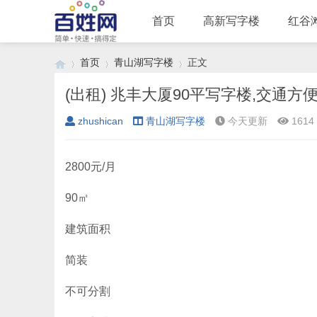
首页
高新写字楼
红谷
首页
青山湖写字楼
正文
(出租) 兆丰大厦90平写字楼,交通方
zhushican
青山湖写字楼
今天更新
1614
›
›
›
2800元/月
90㎡
建筑面积
简装
不可分割