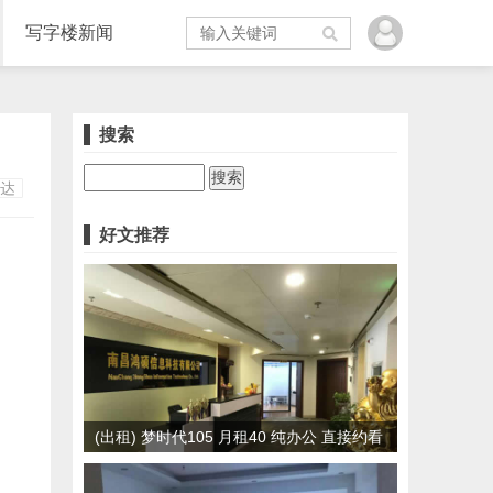
写字楼新闻
搜索
达
好文推荐
(出租) 梦时代105 月租40 纯办公 直接约看
房！