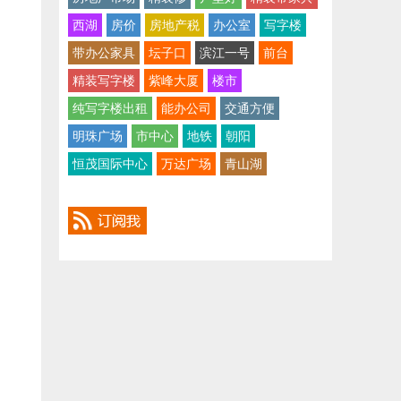
西湖
房价
房地产税
办公室
写字楼
带办公家具
坛子口
滨江一号
前台
精装写字楼
紫峰大厦
楼市
纯写字楼出租
能办公司
交通方便
明珠广场
市中心
地铁
朝阳
恒茂国际中心
万达广场
青山湖