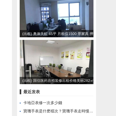
(出租) 奥体天虹 45平 月租仅1500 带家具 押
一付一
(出租) 国信医药谷精装修出租价格美丽282㎡
最近发表
卡地亞表修一次多少錢
寶璣手表是什麽檔次？寶璣手表走時慢怎麽調？