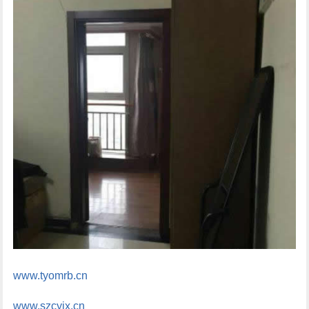
www.tyomrb.cn
www.szcyjx.cn