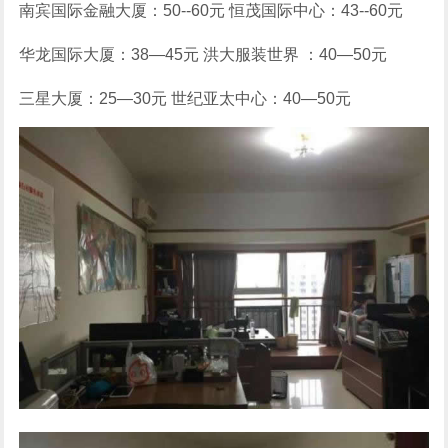
南宾国际金融大厦：50--60元 恒茂国际中心：43--60元
华龙国际大厦：38—45元 洪大服装世界 ：40—50元
三星大厦：25—30元 世纪亚太中心：40—50元