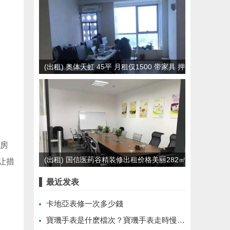
(出租) 奥体天虹 45平 月租仅1500 带家具 押
一付一
住房
(出租) 国信医药谷精装修出租价格美丽282㎡
让措
最近发表
卡地亞表修一次多少錢
寶璣手表是什麽檔次？寶璣手表走時慢怎麽調？