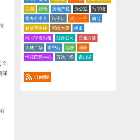
西湖
房价
房地产税
办公室
写字楼
带办公家具
坛子口
滨江一号
前台
市
精装写字楼
紫峰大厦
楼市
纯写字楼出租
能办公司
交通方便
明珠广场
市中心
地铁
朝阳
恒茂国际中心
万达广场
青山湖
前全
菏泽
还有