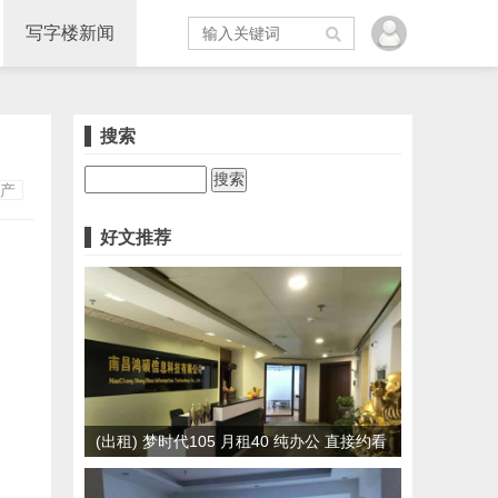
写字楼新闻
搜索
产
好文推荐
(出租) 梦时代105 月租40 纯办公 直接约看
房！