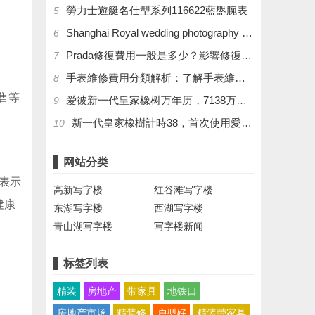
勞力士遊艇名仕型系列116622藍盤腕表
5
Shanghai Royal wedding photography costumes and props
6
​Prada修復費用一般是多少？影響修復費用的因素解析
7
​手表維修費用分類解析：了解手表維修價格的不同類型
8
售等
爱彼新一代皇家橡树万年历，7138万年历机芯构造
9
新一代皇家橡樹計時38，首次使用愛彼自產機芯。
10
网站分类
文表示
高新写字楼
红谷滩写字楼
健康
东湖写字楼
西湖写字楼
青山湖写字楼
写字楼新闻
标签列表
精装
房地产
带家具
地铁口
房地产市场
精装修
户型好
精装带家具