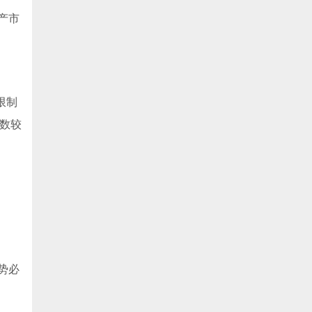
产市
限制
次数较
势必