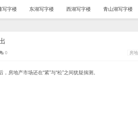
滩写字楼
东湖写字楼
西湖写字楼
青山湖写字楼
出
0
房地
后，房地产市场还在“紧”与“松”之间犹疑揣测。