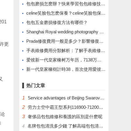
​包包磨損怎麽辦？快來學習包包維修技巧吧！
​celine笑臉包怎麽保養？celine笑臉包保養方法有哪些？
01
​包包五金磨損修復方法有哪些？
Shanghai Royal wedding photography costumes and props
​Prada修復費用一般是多少？影響修復費用的因素解析
或许更
​手表維修費用分類解析：了解手表維修價格的不同類型
爱彼新一代皇家橡树万年历，7138万年历机芯构造
新一代皇家橡樹計時38，首次使用愛彼自產機芯。
又
热门文章
1
Service advantages of Beijing Swarovski Wedding Photography
2
劳力士空中霸王型系列116900-71200腕表
无论
3
奢侈品包包維修和養護的區別是什麽呢
率
名牌包包清洗多少錢 了解高端包包清洗的費用
4